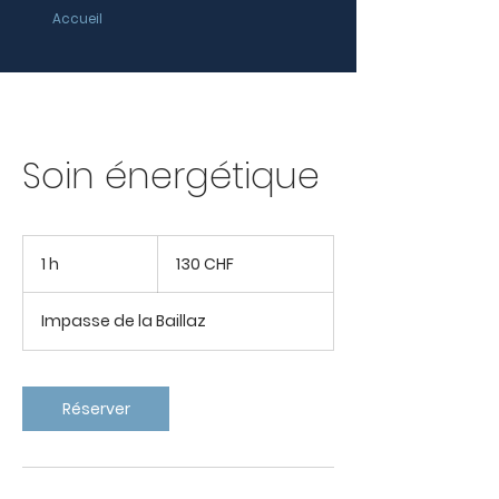
Accueil
Soin énergétique
130
francs
1 h
1
130 CHF
suisses
Impasse de la Baillaz
Réserver