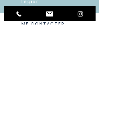
Légier
ME CONTACTER
corinne-berclaz@l-estime-de-soi.net
Tel :
078 768 59 19