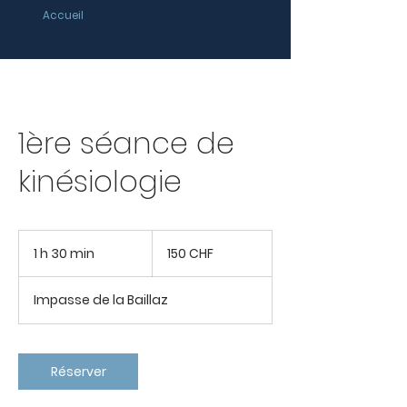
Accueil
1ère séance de
kinésiologie
150
francs
1 h 30 min
1
150 CHF
suisses
3
0
Impasse de la Baillaz
m
i
n
Réserver