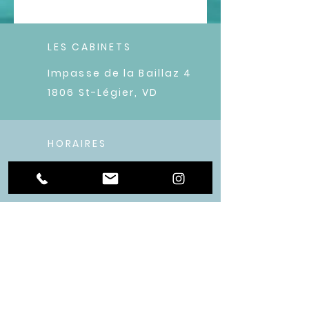
LES CABINETS
Impasse de la Baillaz 4
1806 St-Légier, VD
HORAIRES
Du lundi au vendredi
9h00 -
19h00 à Saint-
Légier
ME CONTACTER
corinne-berclaz@l-estime-de-soi.net
Tel :
078 768 59 19